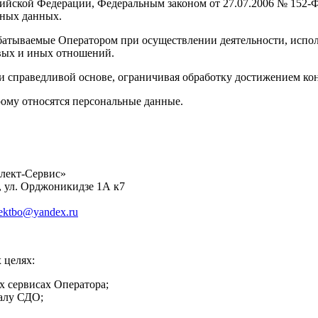
оссийской Федерации, Федеральным законом от 27.07.2006 № 15
ьных данных.
абатываемые Оператором при осуществлении деятельности, испо
овых и иных отношений.
 и справедливой основе, ограничивая обработку достижением ко
рому относятся персональные данные.
ллект-Сервис»
, ул. Орджоникидзе 1А к7
llektbo@yandex.ru
 целях:
х сервисах Оператора;
алу СДО;