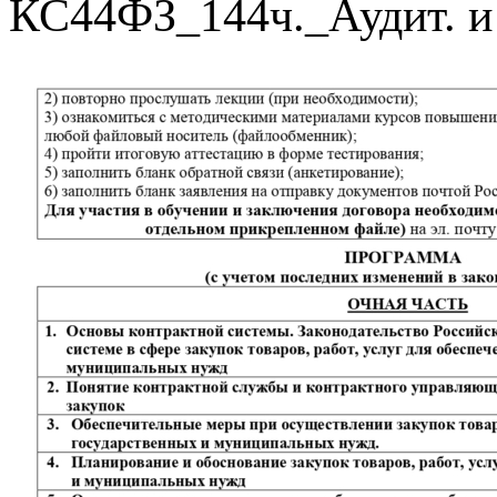
КС44ФЗ_144ч._Аудит. и